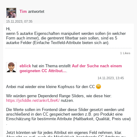
Tim
antwortet
15.11.2023, 07:35
Hi,
wenn 5 autarke Eigenschaften manipuliert werden sollen (in welcher
Form auch immer), die gentrennt filterbar sein sollen, sind es 5
autarke Felder (Einfache Textfeld-Attribute bieten sich an).
1 Likes
eblick
hat ein Thema erstellt
Auf der Suche nach einem
geeigneten CC Attribut...
.
14.11.2023, 13:45
Anbei mal wieder eine kleine Kopfnuss für den CC
Wir würden gerne Dependend Range Sliders, wie diese hier:
https://jsfiddle.net/ankr/L8reK/
nutzen.
Die Werte sollen im Frontend über diese Slider gesetzt werden und
anschließend in den CC gespeichert werden z.B. pro Produkt eine
Einschätzung für bestimmte Attribute (Haltbarkeit, Qualität, Preis usw)
.
Jetzt könnten wir für jedes Attribut ein eigenes Feld nehmen, klar.