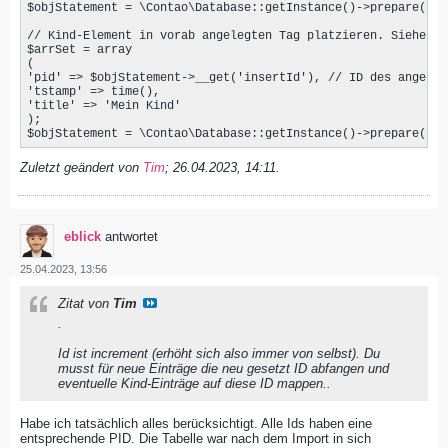
$objStatement = \Contao\Database::getInstance()->prepare("IN
// Kind-Element in vorab angelegten Tag platzieren. Siehe pid
$arrSet = array

(

'pid' => $objStatement->__get('insertId'), // ID des angeleg
'tstamp' => time(),

'title' => 'Mein Kind'

);

$objStatement = \Contao\Database::getInstance()->prepare("IN
Zuletzt geändert von
Tim
;
26.04.2023, 14:11
.
eblick
antwortet
25.04.2023, 13:56
Zitat von
Tim
.
Id ist increment (erhöht sich also immer von selbst). Du
musst für neue Einträge die neu gesetzt ID abfangen und
eventuelle Kind-Einträge auf diese ID mappen..
Habe ich tatsächlich alles berücksichtigt. Alle Ids haben eine
entsprechende PID. Die Tabelle war nach dem Import in sich