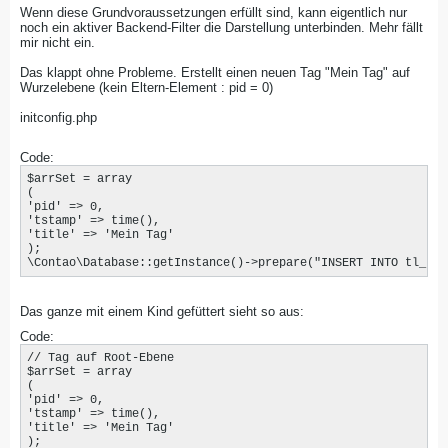
Wenn diese Grundvoraussetzungen erfüllt sind, kann eigentlich nur
noch ein aktiver Backend-Filter die Darstellung unterbinden. Mehr fällt
mir nicht ein.
Das klappt ohne Probleme. Erstellt einen neuen Tag "Mein Tag" auf
Wurzelebene (kein Eltern-Element : pid = 0)
initconfig.php
Code:
$arrSet = array

(

'pid' => 0,

'tstamp' => time(),

'title' => 'Mein Tag'

);

\Contao\Database::getInstance()->prepare("INSERT INTO tl_pct
Das ganze mit einem Kind gefüttert sieht so aus:
Code:
// Tag auf Root-Ebene

$arrSet = array

(

'pid' => 0,

'tstamp' => time(),

'title' => 'Mein Tag'

);
