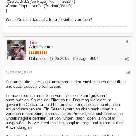
if($GLOBALS['objPage']->id == '2628') {
\Contao\Input::setGet('Attribut','Wert');
}
Wie ließe sich das auf alle Unterseiten vererben?
Tim
Administrator
Dabei seit:
17.06.2015
Beiträge:
9607
16.02.2023, 08:21
#6
Du kannst die Filter-Logik umkehren in den Einstellungen des Filters
und quasi ausschließen lassen.
Es macht schon mehr Sinn vom "kleinen" zum "größeren"
auszuwählen. So wie der Filter es tut. Das mag vielleicht im
gewohnten Contao-Umfeld befremdlich sein, aber das sind andere
Anwendungsgebiete. Ein Seitenlayout von oben nach unten zu
vererben macht Sinn, ein detailliertes Produkt, das sich über seine
Unterkategorie definiert, ist von "unten" nach "oben" sinnvoller
ausgewählt. Ist vielleicht eine Philosophie-Frage und kommt auf die
Anwendung an.