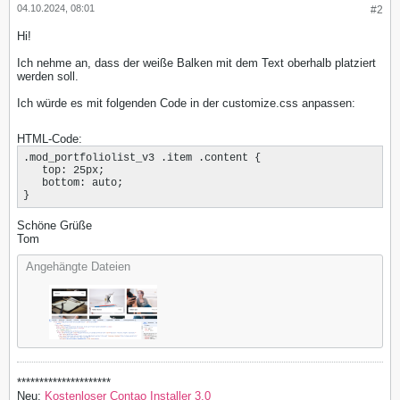
04.10.2024, 08:01
#2
Hi!
Ich nehme an, dass der weiße Balken mit dem Text oberhalb platziert
werden soll.
Ich würde es mit folgenden Code in der customize.css anpassen:
HTML-Code:
.mod_portfoliolist_v3 .item .content {

   top: 25px;

   bottom: auto;

}
Schöne Grüße
Tom
Angehängte Dateien
*********************
Neu:
Kostenloser Contao Installer 3.0