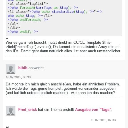
php
endif;
?>
>
<ul class="taglist">
<?php
foreach(
$arrTags
as
$tag
):
?>
<li class="
<?php
echo
standardize
(
$tag
);
?>
">
<?
php
echo
$tag
;
?>
</li>
<?php
endforeach;
?>
</ul>
</div>
<?php
endif;
?>
--
Wer es ganz roh braucht, nutzt direkt im CC/CE Template $this-
>field('meineTags')->value(); Da kommt ein serialisierter Array rein mit
den IDs. Damit geht dann natürlich alles. Ist aber auch umständlicher.
bibib
antwortet
16.07.2015, 08:30
Da möchte ich mich gleich anschließen, habe ein ähnliches Problem.
Ich würde die Tags gerne komplett getrennt voneinander ausgeben
(und farblich unterschiedlich markiert) - wie kann ich das machen?
Fred_erick
hat ein Thema erstellt
Ausgabe von "Tags"
.
16.07.2015, 07:33
Hi,