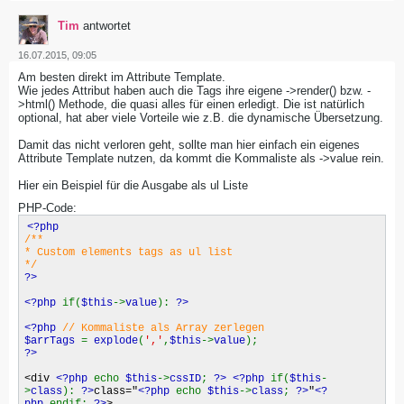
Tim
antwortet
16.07.2015, 09:05
Am besten direkt im Attribute Template.
Wie jedes Attribut haben auch die Tags ihre eigene ->render() bzw. -
>html() Methode, die quasi alles für einen erledigt. Die ist natürlich
optional, hat aber viele Vorteile wie z.B. die dynamische Übersetzung.
Damit das nicht verloren geht, sollte man hier einfach ein eigenes
Attribute Template nutzen, da kommt die Kommaliste als ->value rein.
Hier ein Beispiel für die Ausgabe als ul Liste
PHP-Code:
<?php
/**
* Custom elements tags as ul list
*/
?>
<?php
if(
$this
->
value
):
?>
<?php
// Kommaliste als Array zerlegen
$arrTags
=
explode
(
','
,
$this
->
value
);
?>
<div
<?php
echo
$this
->
cssID
;
?>
<?php
if(
$this
-
>
class
):
?>
class="
<?php
echo
$this
->
class
;
?>
"
<?