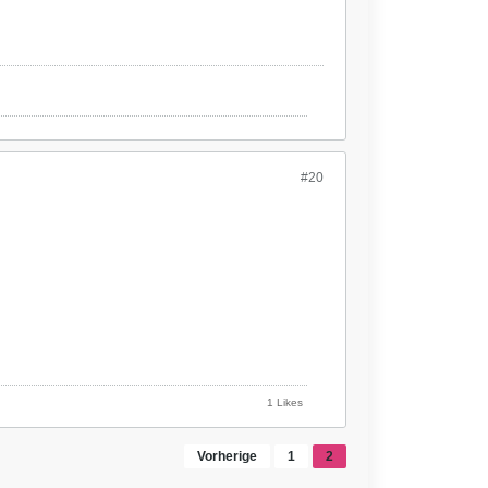
#20
1 Likes
Vorherige
1
2