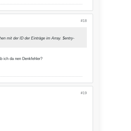
#18
hen mit der ID der Einträge im Array. $entry-
hab ich da nen Denkfehler?
#19