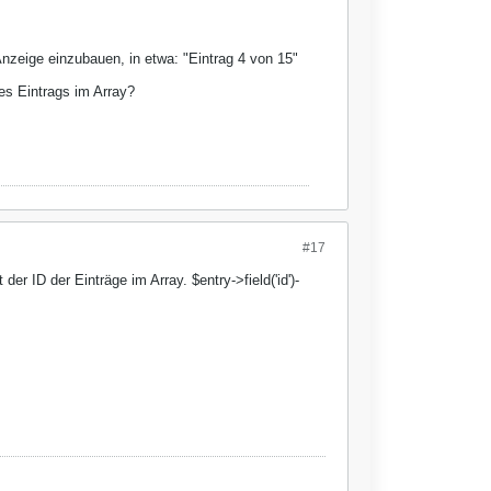
nzeige einzubauen, in etwa: "Eintrag 4 von 15"
des Eintrags im Array?
#17
er ID der Einträge im Array. $entry->field('id')-